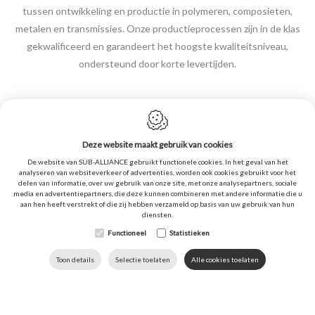
tussen ontwikkeling en productie in polymeren, composieten,
metalen en transmissies. Onze productieprocessen zijn in de klas
gekwalificeerd en garandeert het hoogste kwaliteitsniveau,
ondersteund door korte levertijden.
Deze website maakt gebruik van cookies
De website van SUB-ALLIANCE gebruikt functionele cookies. In het geval van het
Cookie policy
analyseren van websiteverkeer of advertenties, worden ook cookies gebruikt voor het
delen van informatie, over uw gebruik van onze site, met onze analysepartners, sociale
Geheimhouding
media en advertentiepartners, die deze kunnen combineren met andere informatie die u
aan hen heeft verstrekt of die zij hebben verzameld op basis van uw gebruik van hun
Sitemap
diensten.
Algemene verkoopvoorwaarden
Functioneel
Statistieken
Webdesign by IDcreation ©2020
DOWNLOADS
TAAL
HOME
BEL ONS
Toon details
Selectie toelaten
Alle cookies toelaten