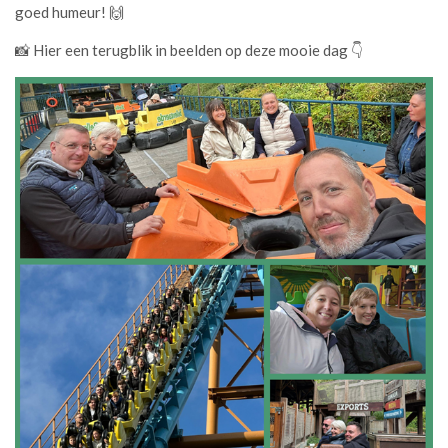
goed humeur! 🙌
📸 Hier een terugblik in beelden op deze mooie dag 👇