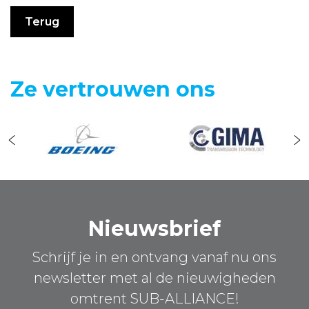
Terug
Ze vertrouwen ons
Nieuwsbrief
Schrijf je in en ontvang vanaf nu ons
newsletter met al de nieuwigheden
omtrent SUB-ALLIANCE!