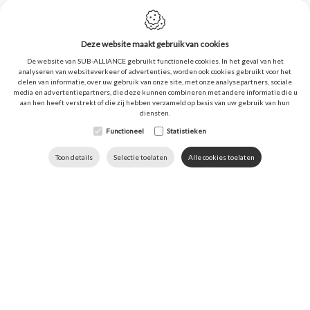
T:
+32 56 85 75 30
F: +32 56 85 75 38
Deze website maakt gebruik van cookies
De website van SUB-ALLIANCE gebruikt functionele cookies. In het geval van het
analyseren van websiteverkeer of advertenties, worden ook cookies gebruikt voor het
Sitemap
delen van informatie, over uw gebruik van onze site, met onze analysepartners, sociale
media en advertentiepartners, die deze kunnen combineren met andere informatie die u
aan hen heeft verstrekt of die zij hebben verzameld op basis van uw gebruik van hun
Nieuws
diensten.
Downloads
Functioneel
Statistieken
Contact
DOWNLOADS
TAAL
HOME
BEL ONS
Toon details
Selectie toelaten
Over ons
Alle cookies toelaten
Sectoren
Onderzoek & Ontwikkeling
Uw projecten
Loopbaan
Follow SUB‑ALLIANCE