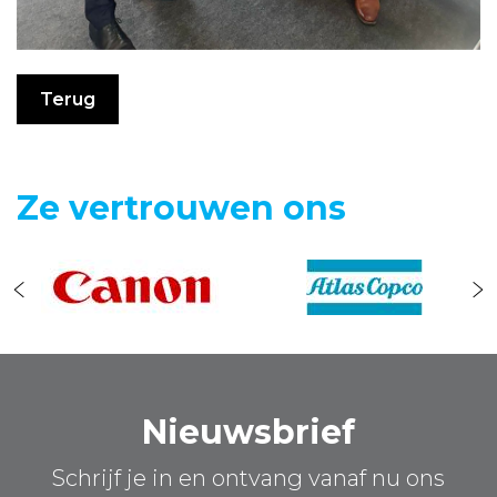
Terug
Ze vertrouwen ons
Nieuwsbrief
Schrijf je in en ontvang vanaf nu ons