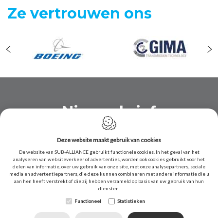
Ze vertrouwen ons
Nieuwsbrief
Schrijf je in en ontvang vanaf nu ons
Deze website maakt gebruik van cookies
newsletter met al de nieuwigheden
De website van SUB-ALLIANCE gebruikt functionele cookies. In het geval van het
omtrent SUB-ALLIANCE!
analyseren van websiteverkeer of advertenties, worden ook cookies gebruikt voor het
delen van informatie, over uw gebruik van onze site, met onze analysepartners, sociale
media en advertentiepartners, die deze kunnen combineren met andere informatie die u
aan hen heeft verstrekt of die zij hebben verzameld op basis van uw gebruik van hun
diensten.
Functioneel
Statistieken