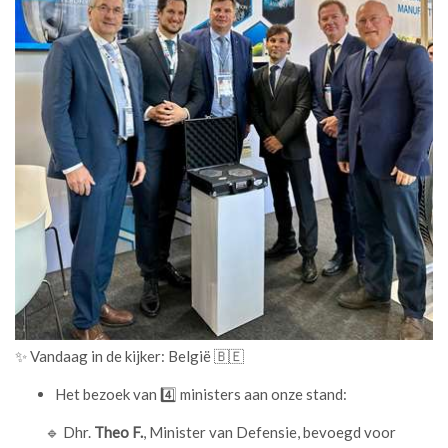
✨ Vandaag in de kijker: België 🇧🇪
Het bezoek van 4️⃣ ministers aan onze stand:
🔹 Dhr.
Theo F.
, Minister van Defensie, bevoegd voor