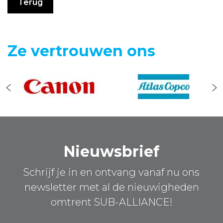
Terug
Ze vertrouwen ons
Nieuwsbrief
Schrijf je in en ontvang vanaf nu ons
newsletter met al de nieuwigheden
omtrent SUB-ALLIANCE!