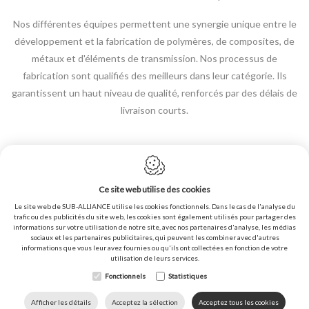
Nos différentes équipes permettent une synergie unique entre le
développement et la fabrication de polymères, de composites, de
métaux et d'éléments de transmission. Nos processus de
fabrication sont qualifiés des meilleurs dans leur catégorie. Ils
garantissent un haut niveau de qualité, renforcés par des délais de
livraison courts.
Ce site web utilise des cookies
Le site web de SUB-ALLIANCE utilise les cookies fonctionnels. Dans le cas de l'analyse du
Politique en matière de cookies
trafic ou des publicités du site web, les cookies sont également utilisés pour partager des
informations sur votre utilisation de notre site, avec nos partenaires d'analyse, les médias
Politique de confidentialité
sociaux et les partenaires publicitaires, qui peuvent les combiner avec d'autres
informations que vous leur avez fournies ou qu'ils ont collectées en fonction de votre
Plan du site
utilisation de leurs services.
Conditions générales de vente
Fonctionnels
Statistiques
Conception du site web par IDcreation ©2020
DOWNLOADS
LANGUE
HOME
APPELEZ NOUS
Afficher les détails
Acceptez la sélection
Acceptez tous les cookies