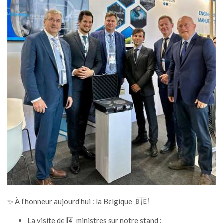
✨ À l’honneur aujourd’hui : la Belgique 🇧🇪
La visite de 4️⃣ ministres sur notre stand :