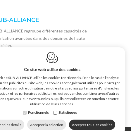
UB-ALLIANCE
B-ALLIANCE regroupe différentes capacités de
brication avancées dans des domaines de haute
cision.
s différentes équipes permettent une synergie
que entre le développement et la fabrication de
Ce site web utilise des cookies
lymères, de composites, de métaux et d'éléments de
eb de SUB-ALLIANCE utilise les cookies fonctionnels. Dans le cas de l'analyse
ansmission. Nos processus de fabrication sont
ou des publicités du site web, les cookies sont également utilisés pour partager
lifiés des meilleurs dans leur catégorie. Ils
mations sur votre utilisation de notre site, avec nos partenaires d'analyse, les
ciaux et les partenaires publicitaires, qui peuvent les combiner avec d'autres
antissent un haut niveau de qualité, renforcés par
ons que vous leur avez fournies ou qu'ils ont collectées en fonction de votre
 délais de livraison courts.
utilisation de leurs services.
Fonctionnels
Statistiques
her les détails
Acceptez la sélection
Acceptez tous les cookies