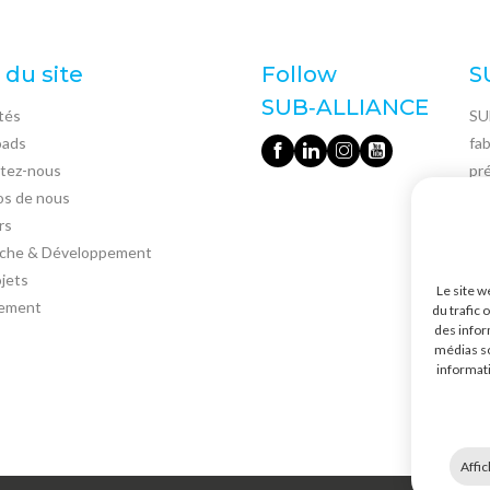
 du site
Follow
S
SUB‑ALLIANCE
tés
SU
oads
fa
tez-nous
pré
os de nous
No
rs
uni
che & Développement
po
jets
Le site w
tr
ement
du trafic 
qua
des infor
médias so
gar
informati
des
Affic