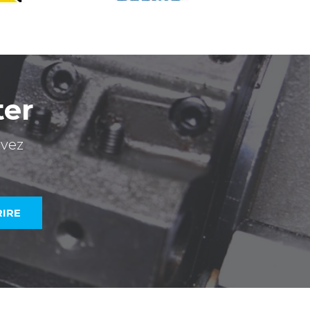
ter
evez