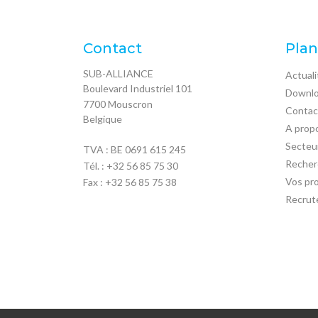
Contact
Plan
SUB-ALLIANCE
Actuali
Boulevard Industriel 101
Downl
7700
Mouscron
Contac
Belgique
A prop
Secteu
TVA : BE 0691 615 245
Recher
Tél. :
+32 56 85 75 30
Vos pro
Fax : +32 56 85 75 38
Recrut