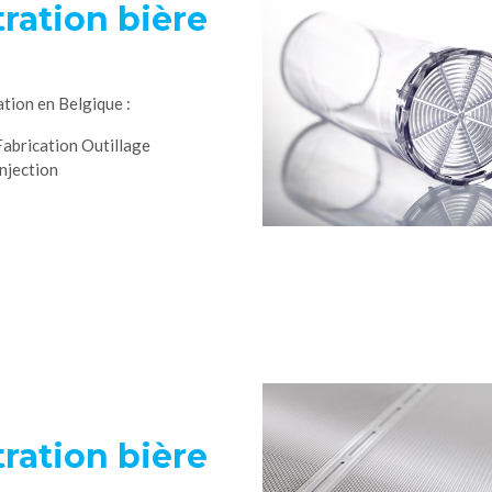
tration bière
ation en Belgique :
Fabrication Outillage
Injection
tration bière