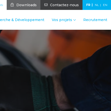
Downloads
Contactez-nous
tés
FR
NL
EN
erche & Développement
Vos projets
Recrutement