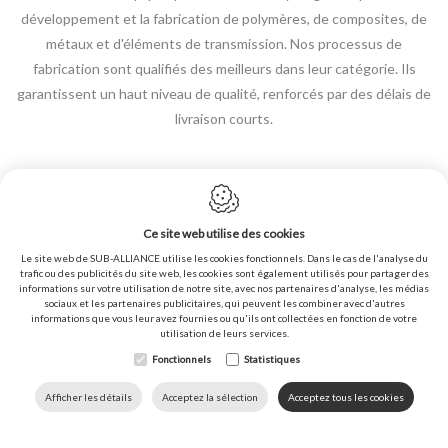
développement et la fabrication de polymères, de composites, de
métaux et d'éléments de transmission. Nos processus de
fabrication sont qualifiés des meilleurs dans leur catégorie. Ils
garantissent un haut niveau de qualité, renforcés par des délais de
livraison courts.
Ce site web utilise des cookies
Le site web de SUB-ALLIANCE utilise les cookies fonctionnels. Dans le cas de l'analyse du
Politique en matière de cookies
trafic ou des publicités du site web, les cookies sont également utilisés pour partager des
informations sur votre utilisation de notre site, avec nos partenaires d'analyse, les médias
Politique de confidentialité
sociaux et les partenaires publicitaires, qui peuvent les combiner avec d'autres
informations que vous leur avez fournies ou qu'ils ont collectées en fonction de votre
Plan du site
utilisation de leurs services.
Conditions générales de vente
Fonctionnels
Statistiques
Conception du site web par IDcreation ©2020
DOWNLOADS
LANGUE
HOME
APPELEZ NOUS
Afficher les détails
Acceptez la sélection
Acceptez tous les cookies