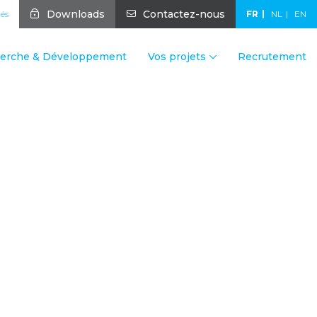
Downloads
Contactez-nous
tés
FR
NL
EN
erche & Développement
Vos projets
Recrutement