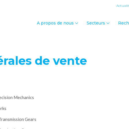
Actuali
A propos de nous
Secteurs
Rech
rales de vente
ecision Mechanics
orks
Transmission Gears