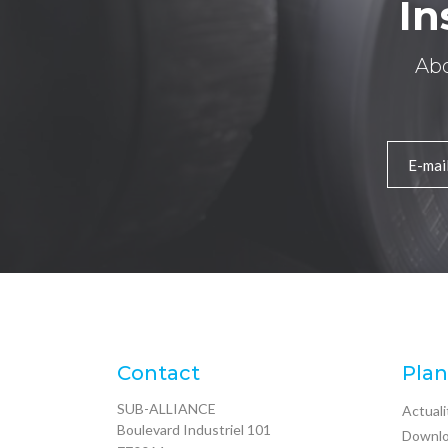
In
Abo
Contact
Plan
SUB-ALLIANCE
Actuali
Boulevard Industriel 101
Downl