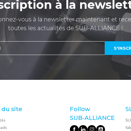
scription à la newslet
nnez-vous à la newsletter maintenant et rec
toutes les actualités de SUB-ALLIANCE !
 du site
Follow
S
SUB‑ALLIANCE
tés
SU
oads
fa