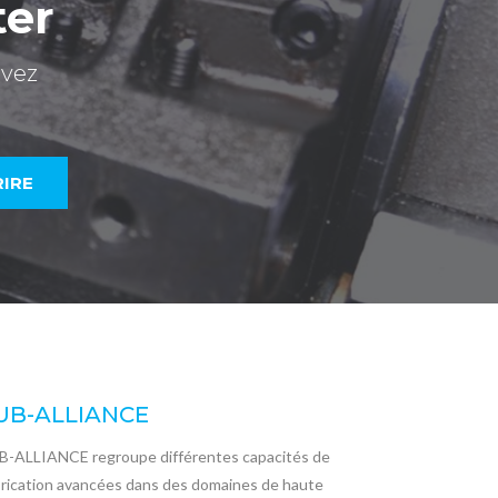
ter
evez
UB-ALLIANCE
B-ALLIANCE regroupe différentes capacités de
brication avancées dans des domaines de haute